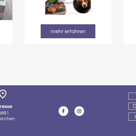
mehr erfahren
D
resse
881 
kirchen