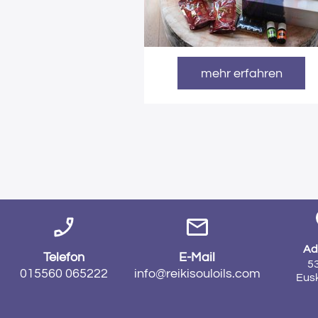
mehr erfahren
Ad
Telefon
E-Mail
53
015560 065222
info@reikisouloils.com
Eus